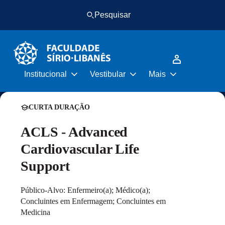
Pular
Pular
Pesquisar
para
para
o
o
conteúdo
rodapé
principal
Institucional
Vestibular
Mais
CURTA DURAÇÃO
ACLS - Advanced
Cardiovascular Life
Support
Público-Alvo: Enfermeiro(a); Médico(a);
Concluintes em Enfermagem; Concluintes em
Medicina