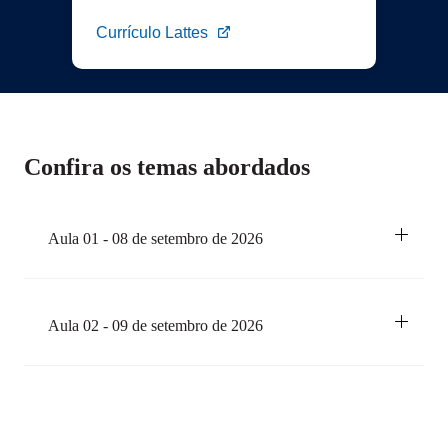
Currículo Lattes
Confira os temas abordados
Aula 01 - 08 de setembro de 2026
Carga Horária:
10h
Aula 02 - 09 de setembro de 2026
Docente Responsável:
Ariadne da Silva Fonseca
Carga Horária:
10h
Conteúdo
ACLS - Advanced Cardiovascular Life Support
Docente Responsável:
Ariadne da Silva Fonseca