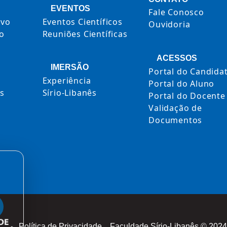
EVENTOS
Fale Conosco
ivo
Eventos Científicos
Ouvidoria
to
Reuniões Científicas
ACESSOS
IMERSÃO
Portal do Candida
Experiência
Portal do Aluno
s
Sírio-Libanês
Portal do Docente
Validação de
o
Documentos
Política de Privacidade
Faculdade Sírio-Libanês © 2024