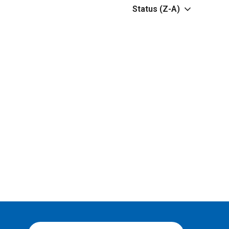
Status (Z-A)
opção de classificação 