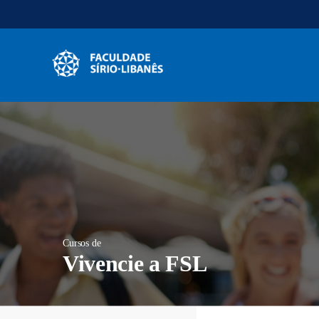
Pular
Pular
para
para
o
o
conteúdo
rodapé
principal
Cursos de
Vivencie a FSL