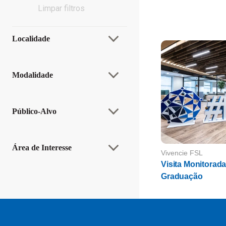
Limpar filtros
Carregamento concluído.
Alternar filtro, recolhido
Localidade
Alternar filtro, recolhido
Modalidade
Alternar filtro, recolhido
Público-Alvo
Alternar filtro, recolhido
Área de Interesse
Vivencie FSL
Visita Monitorad
Graduação