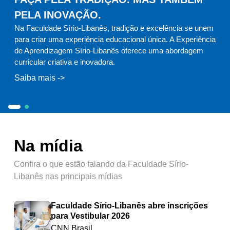
PELA INOVAÇÃO.
Na Faculdade Sírio-Libanês, tradição e excelência se unem
para criar uma experiência educacional única. A Experiência
de Aprendizagem Sírio-Libanês oferece uma abordagem
curricular criativa e inovadora.
Na Faculdade Sírio-Libanês, tradição e excelência se unem 
Contamos com toda a estrutura necessária para o desen
Na mídia
Confira o que estão falando da Faculdade Sírio-
Libanês nas principais mídias
Faculdade Sírio-Libanês abre inscrições
para Vestibular 2026
CNN Brasil