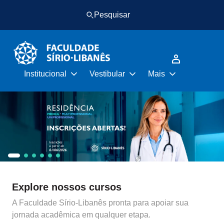
Pular
Pular
Pesquisar
para
para
o
o
conteúdo
rodapé
principal
Institucional
Vestibular
Mais
Explore nossos cursos
A Faculdade Sírio-Libanês pronta para apoiar sua
jornada acadêmica em qualquer etapa.