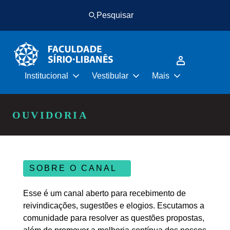
Pular
Pular
Pesquisar
para
para
o
o
conteúdo
rodapé
principal
Institucional
Vestibular
Mais
OUVIDORIA
SOBRE O CANAL
Esse é um canal aberto para recebimento de
reivindicações, sugestões e elogios. Escutamos a
comunidade para resolver as questões propostas,