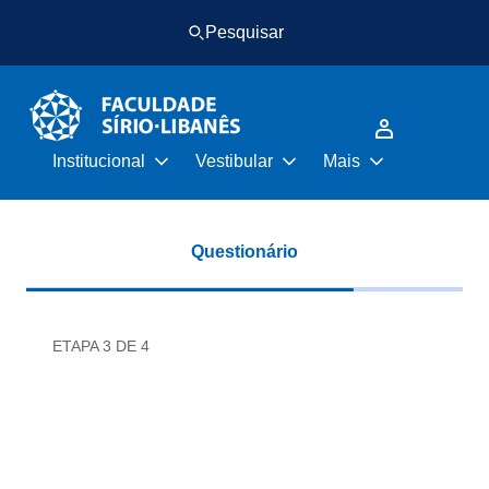
Pular
Pular
Pesquisar
para
para
o
o
conteúdo
rodapé
principal
Institucional
Vestibular
Mais
Questionário
ETAPA 3 DE 4