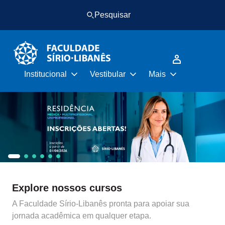
Pular
Pular
Pesquisar
para
para
o
o
conteúdo
rodapé
principal
Institucional
Vestibular
Mais
Explore nossos cursos
A Faculdade Sírio-Libanês pronta para apoiar sua
jornada acadêmica em qualquer etapa.