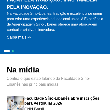
PELA INOVAÇÃO.
Na Faculdade Sírio-Libanês, tradição e excelência se unem
para criar uma experiência educacional única. A Experiência
de Aprendizagem Sírio-Libanês oferece uma abordagem
curricular criativa e inovadora.
Na Faculdade Sírio-Libanês, tradição e excelência se unem 
Contamos com toda a estrutura necessária para o desen
Na mídia
Confira o que estão falando da Faculdade Sírio-
Libanês nas principais mídias
Faculdade Sírio-Libanês abre inscrições
para Vestibular 2026
CNN Brasil