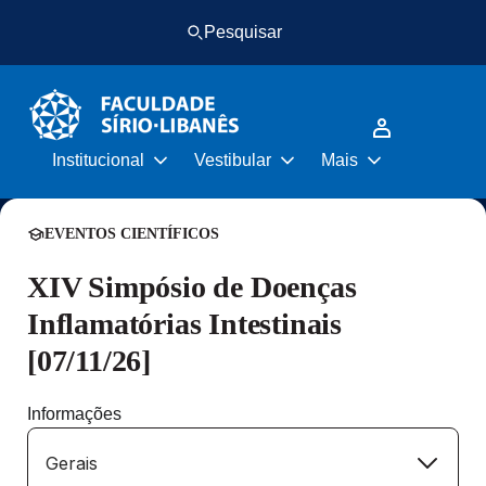
Pular
Pular
Pesquisar
para
para
o
o
conteúdo
rodapé
principal
Institucional
Vestibular
Mais
EVENTOS CIENTÍFICOS
XIV Simpósio de Doenças
Inflamatórias Intestinais
[07/11/26]
Informações
Gerais