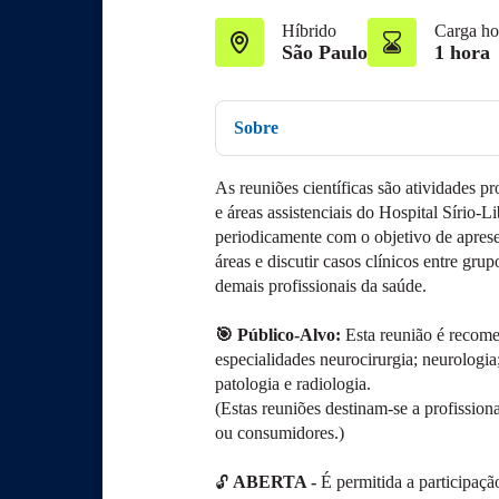
Híbrido
Carga ho
São Paulo
1 hora
Sobre
As reuniões científicas são atividades p
e áreas assistenciais do Hospital Sírio-L
periodicamente com​ o objetivo de aprese
áreas e di​scutir casos clínicos entre gru
demais profissionais da saúde.
🎯 Público-Alvo:
Esta reunião é recom
especialidades neurocirurgia; neurologia
patologia e radiologia.
(Estas reuniões destinam-se a profission
ou consumidores.)
ABERTA -
É permitida a participaçã
🔓