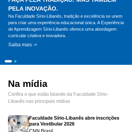
PELA INOVAÇÃO.
Na Faculdade Sírio-Libanês, tradição e excelência se unem
para criar uma experiência educacional única. A Experiência
de Aprendizagem Sírio-Libanês oferece uma abordagem
curricular criativa e inovadora.
Na Faculdade Sírio-Libanês, tradição e excelência se unem 
Contamos com toda a estrutura necessária para o desen
Na mídia
Confira o que estão falando da Faculdade Sírio-
Libanês nas principais mídias
Faculdade Sírio-Libanês abre inscrições
para Vestibular 2026
CNN Brasil