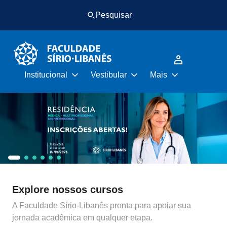
Pular
Pular
Pesquisar
para
para
o
o
conteúdo
rodapé
principal
Institucional
Vestibular
Mais
Explore nossos cursos
A Faculdade Sírio-Libanês pronta para apoiar sua
jornada acadêmica em qualquer etapa.