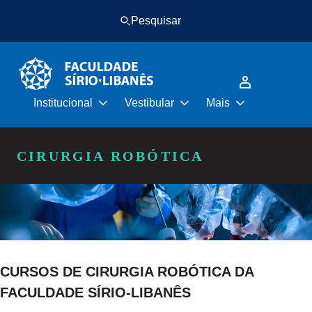
Pular
Pular
Pesquisar
para
para
o
o
conteúdo
rodapé
principal
Institucional
Vestibular
Mais
CIRURGIA ROBÓTICA
CURSOS DE CIRURGIA ROBÓTICA DA
FACULDADE SÍRIO-LIBANÊS