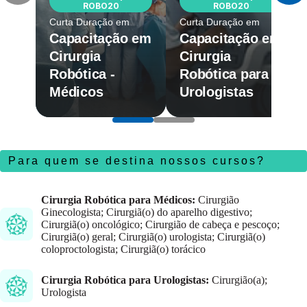
ROBO20
ROBO20
Curta Duração em
Curta Duração em
Capacitação em
Capacitação em
Cirurgia
Cirurgia
Robótica -
Robótica para
Médicos
Urologistas
Para quem se destina nossos cursos?
Cirurgia Robótica para Médicos:
Cirurgião
Ginecologista; Cirurgiã(o) do aparelho digestivo;
Cirurgiã(o) oncológico; Cirurgião de cabeça e pescoço;
Cirurgiã(o) geral; Cirurgiã(o) urologista; Cirurgiã(o)
coloproctologista; Cirurgiã(o) torácico
Cirurgia Robótica para Urologistas:
Cirurgião(a);
Urologista