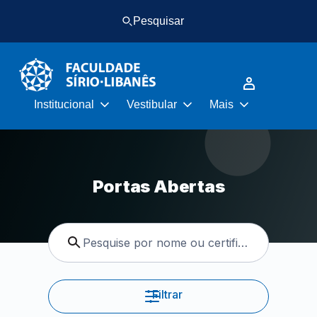
Pular
Pular
Pesquisar
para
para
o
o
conteúdo
rodapé
principal
Institucional
Vestibular
Mais
Portas Abertas