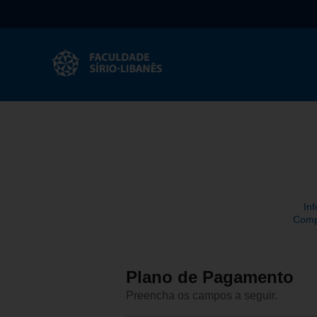
Pular
Pular
para
para
o
o
conteúdo
rodapé
principal
In
Comp
Plano de Pagamento
Preencha os campos a seguir.