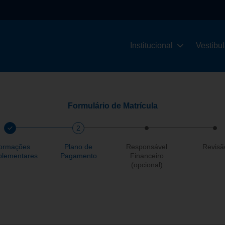
Institucional
Vestibul
Formulário de Matrícula
2
3
4
formações
Plano de
Responsável
Revisã
lementares
Pagamento
Financeiro
(opcional)